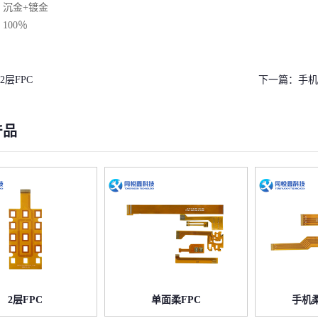
：沉金+镀金
100％
2层FPC
下一篇：
手机
产品
2层FPC
单面柔FPC
手机