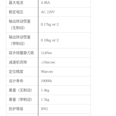
最大电流
4.98A
额定电压
AC 220V
输出转动惯量
0.17kg·m^2
（无制动）
输出转动惯量
0.18kg·m^2
（带制动）
容许倾覆静力距
124Nm
减速机背隙
≤
10arcsec
定位精度
90arcsec
设计寿命
10000h
重量（无制动）
1.4kg
重量（带制动）
1.5kg
防护等级
IP65