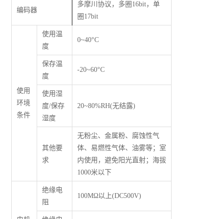
多摩川协议，多圈16bit，单
编码器
圈17bit
使用温
0~40°C
度
保存温
-20~60°C
度
使用
使用湿
环境
度/保存
20~80%RH(无结露)
条件
湿度
无粉尘、金属粉、腐蚀性气
其他要
体、易燃性气体、油雾等；室
求
内使用，避免阳光直射；海拔
1000米以下
绝缘电
100M
Ω
以上(DC500V)
阻