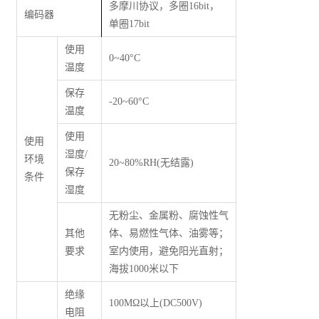
多摩川协议，多圈16bit，
编码器
单圈17bit
使用
0~40°C
温度
保存
-20~60°C
温度
使用
使用
湿度/
环境
20~80%RH(无结露)
保存
条件
湿度
无粉尘、金属粉、腐蚀性气
其他
体、易燃性气体、油雾等；
要求
室内使用，避免阳光直射；
海拔1000米以下
绝缘
100M
Ω
以上(DC500V)
电阻