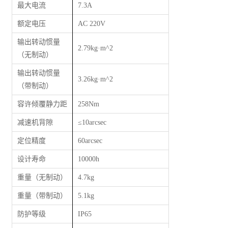
最大电流
7.3A
额定电压
AC 220V
输出转动惯量
2.79kg·m^2
（无制动）
输出转动惯量
3.26kg·m^2
（带制动）
容许倾覆静力距
258Nm
减速机背隙
≤
10arcsec
定位精度
60arcsec
设计寿命
10000h
重量（无制动）
4.7kg
重量（带制动）
5.1kg
防护等级
IP65