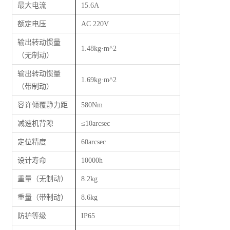
最大电流
15.6A
额定电压
AC 220V
输出转动惯量
1.48kg·m^2
（无制动）
输出转动惯量
1.69kg·m^2
（带制动）
容许倾覆静力距
580Nm
减速机背隙
≤
10arcsec
定位精度
60arcsec
设计寿命
10000h
重量（无制动）
8.2kg
重量（带制动）
8.6kg
防护等级
IP65