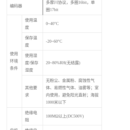
多摩川协议，多圈16bit，单
编码器
圈17bit
使用温
0~40°C
度
保存温
-20~60°C
度
使用
使用湿
环境
度/保存
20~80%RH(无结露)
条件
湿度
无粉尘、金属粉、腐蚀性气
其他要
体、易燃性气体、油雾等；室
求
内使用，避免阳光直射；海拔
1000米以下
绝缘电
100M
Ω
以上(DC500V)
阻