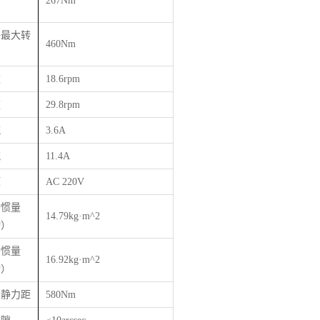
267Nm
许最大转
460Nm
速
18.6rpm
速
29.8rpm
流
3.6A
流
11.4A
压
AC 220V
动惯量
14.79kg·m^2
动）
动惯量
16.92kg·m^2
动）
覆静力距
580Nm