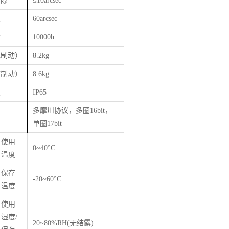
背隙
≤
10arcsec
度
60arcsec
命
10000h
无制动）
8.2kg
带制动）
8.6kg
级
IP65
多摩川协议，多圈16bit，
单圈17bit
使用
0~40°C
温度
保存
-20~60°C
温度
使用
湿度/
20~80%RH(无结露)