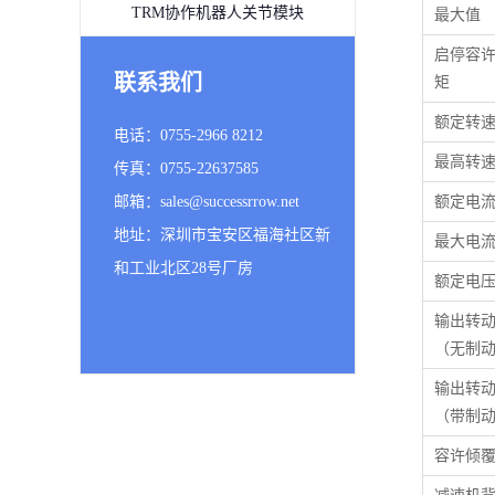
TRM协作机器人关节模块
最大值
启停容
联系我们
矩
额定转
电话：0755-2966 8212
最高转
传真：0755-22637585
邮箱：sales@successrrow.net
额定电
地址：深圳市宝安区福海社区新
最大电
和工业北区28号厂房
额定电
输出转
（无制
输出转
（带制
容许倾