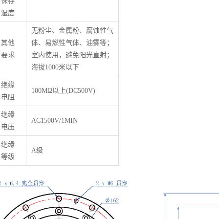
保存
湿度
无粉尘、金属粉、腐蚀性气
其他
体、易燃性气体、油雾等；
要求
室内使用，避免阳光直射；
海拔1000米以下
绝缘
100M
Ω
以上(DC500V)
电阻
绝缘
AC1500V/1MIN
电压
绝缘
A级
等级