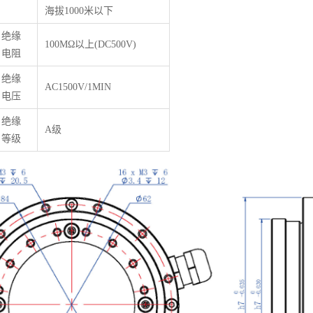
海拔1000米以下
绝缘
100M
Ω
以上(DC500V)
电阻
绝缘
AC1500V/1MIN
电压
绝缘
A级
等级