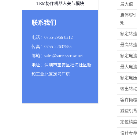
TRM协作机器人关节模块
最大值
启停容
联系我们
矩
额定转
电话：0755-2966 8212
最高转
传真：0755-22637585
邮箱：sales@successrrow.net
额定电
地址：深圳市宝安区福海社区新
最大电
和工业北区28号厂房
额定电
输出转
容许倾
减速机
定位精
设计寿