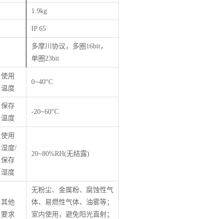
1.9kg
级
IP 65
多摩川协议，多圈16bit，
单圈23bit
使用
0~40°C
温度
保存
-20~60°C
温度
使用
湿度/
20~80%RH(无结露)
保存
湿度
无粉尘、金属粉、腐蚀性气
其他
体、易燃性气体、油雾等；
要求
室内使用，避免阳光直射；