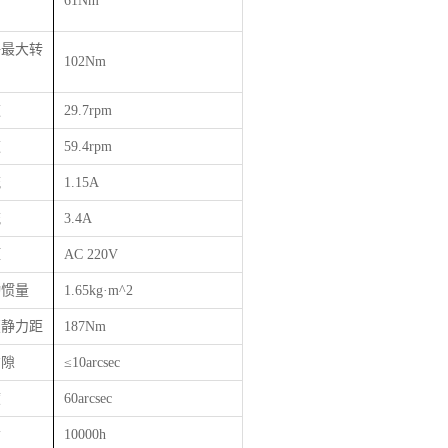
61Nm
许最大转
102Nm
速
29.7rpm
速
59.4rpm
流
1.15A
流
3.4A
压
AC 220V
动惯量
1.65kg·m^2
覆静力距
187Nm
背隙
≤
10arcsec
度
60arcsec
命
10000h