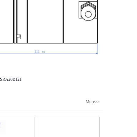
RA20B121
More>>