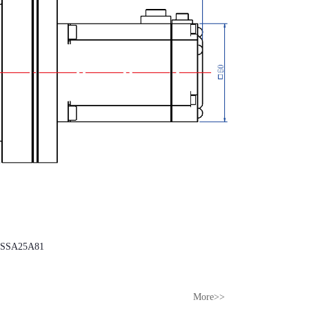
SA25A81
More>>