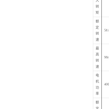
大
转
矩
额
定
58
转
速
最
高
98
转
速
电
机
40
功
率
额
定