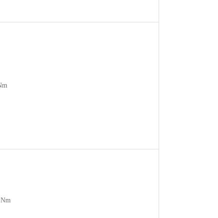
Nm
1Nm