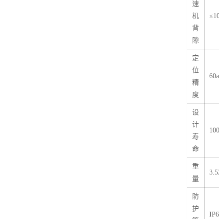
速
机
≤
10
背
隙
定
位
60a
精
度
设
计
10
寿
命
重
3.5
量
防
护
IP