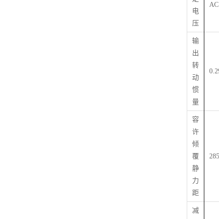
AC
电
压
输
出
转
0.
动
惯
量
容
许
倾
覆
28
静
力
距
减