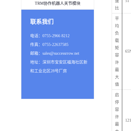
速
51
TRM协作机器人关节模块
比
平
联系我们
均
负
电话：0755-2966 8212
载
传真：0755-22637585
矩
65
邮箱：sales@successrrow.net
容
地址：深圳市宝安区福海社区新
许
最
和工业北区28号厂房
大
值
启
停
容
许
12
最