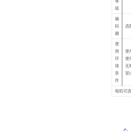
等
级
编
码
选
器
使
用
使用
环
使
境
无
条
室
件
电机可