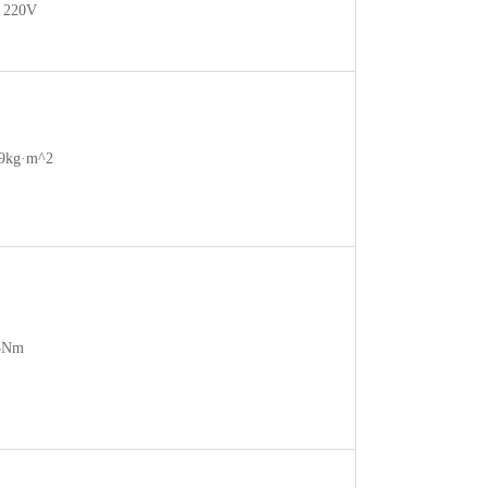
 220V
29kg·m^2
5Nm