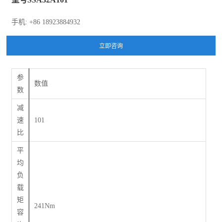
手机: +86 18923884932
参
数值
数
减
速
101
比
平
均
负
载
矩
241Nm
容