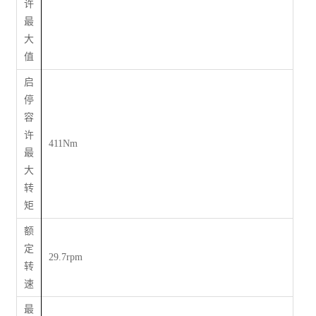
许
最
大
值
启
停
容
许
411Nm
最
大
转
矩
额
定
29.7rpm
转
速
最