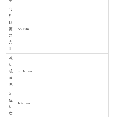
量
容
许
倾
覆
580Nm
静
力
距
减
速
机
≤
10arcsec
背
隙
定
位
60arcsec
精
度