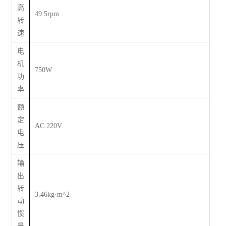
高
49.5rpm
转
速
电
机
750W
功
率
额
定
AC 220V
电
压
输
出
转
3.46kg·m^2
动
惯