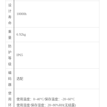
设
计
10000h
寿
命
重
6.92kg
量
防
护
IP65
等
级
编
码
选配
器
使
用
使用温度：0~40°C/保存温度：‐20~60°C
环
使用湿度/保存湿度：20~80%RH(无结露)