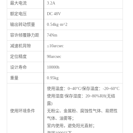
最大电流
3.2A
额定电压
DC 48V
输出转动惯量
0.54kg·m^2
容许倾覆静力距
74Nm
减速机背隙
≤
10arcsec
定位精度
90arcsec
设计寿命
10000h
重量
0.95kg
使用温度：0~40°C/保存温度：‐20~60°C
使用湿度/保存湿度：20~80%RH(无结
露)
使用环境条件
无粉尘、金属粉、腐蚀性气体、易燃性
气体、油雾等；
室内使用，避免阳光直射；