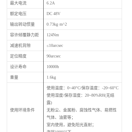
最大电流
6.2A
额定电压
DC 48V
输出转动惯量
0.73kg·m^2
容许倾覆静力距
124Nm
减速机背隙
≤
10arcsec
定位精度
90arcsec
设计寿命
10000h
重量
1.6kg
使用温度：0~40°C/保存温度：‐20~60°C
使用湿度/保存湿度：20~80%RH(无结
露)
使用环境条件
无粉尘、金属粉、腐蚀性气体、易燃性
气体、油雾等；
室内使用，避免阳光直射；