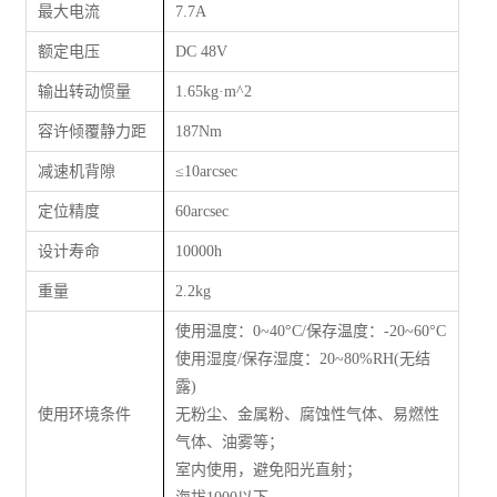
最大电流
7.7A
额定电压
DC 48V
输出转动惯量
1.65kg·m^2
容许倾覆静力距
187Nm
减速机背隙
≤
10arcsec
定位精度
60arcsec
设计寿命
10000h
重量
2.2kg
使用温度：0~40°C/保存温度：‐20~60°C
使用湿度/保存湿度：20~80%RH(无结
露)
使用环境条件
无粉尘、金属粉、腐蚀性气体、易燃性
气体、油雾等；
室内使用，避免阳光直射；