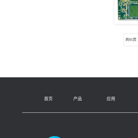
共91页
首页
产品
应用