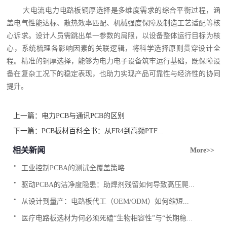
大电流电力电路板铜厚选择是多维度需求的综合平衡过程，涵
盖电气性能达标、散热效率匹配、机械强度保障及制造工艺适配等核
心诉求。设计人员需跳出单一参数的局限，以设备整体运行目标为核
心，系统梳理各影响因素的关联逻辑，将科学选择原则贯穿设计全
程。精准的铜厚选择，能够为电力电子设备筑牢运行基础，既保障设
备在复杂工况下的稳定表现，也助力实现产品可靠性与经济性的协同
提升。
上一篇：
电力PCB与通讯PCB的区别
下一篇：
PCB板材百科全书：从FR4到高频PTF...
相关新闻
More>>
.
工业控制PCBA的测试全覆盖策略
.
驱动PCBA的洁净度隐患：助焊剂残留如何导致高压爬...
.
从设计到量产：电路板代工（OEM/ODM）如何缩短...
.
医疗电路板选材为何必须死磕“生物相容性”与“长期稳...