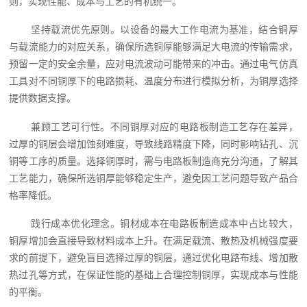
则，实现性能、成本与工艺的有机统一。
坚持载流优先原则。以设备的最大工作电流为基准，结合铜厚
与载流能力的对应关系，确保所选铜厚能够满足大电流的传输需求，
预留一定的安全余量，应对电流波动可能带来的冲击。通过电气仿真
工具对不同铜厚下的电路损耗、温度分布进行模拟分析，为铜厚选择
提供数据支撑。
兼顾工艺可行性。不同铜厚对应的电路板制造工艺存在差异，
过厚的铜层会增加蚀刻难度，导致线路精度下降，同时影响钻孔、沉
铜等工序的质量。选择铜厚时，需与电路板制造商充分沟通，了解其
工艺能力，确保所选铜厚能够稳定生产，避免因工艺问题导致产品合
格率降低。
践行成本优化理念。铜材成本在电路板制造成本中占比较大，
铜厚增加会直接导致材料成本上升。在满足载流、散热及机械强度要
求的前提下，避免盲目选择过厚的铜层，通过优化电路布线、增加散
热过孔等方式，在保证性能的基础上合理控制铜厚，实现成本与性能
的平衡。