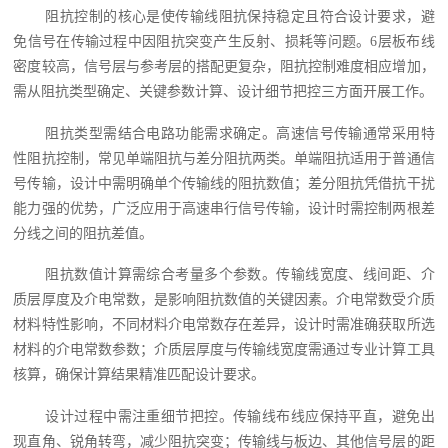
阻抗控制的核心是使传输线阻抗保持稳定且符合设计要求，避
免信号在传输过程中因阻抗突变产生反射、损耗等问题。6层板布线
密度较高，信号层与参考层的搭配更复杂，阻抗控制难度相应增加，
需从阻抗类型确定、关键参数计算、设计细节把控三方面开展工作。
阻抗类型需结合电路功能需求确定。高速信号传输通常采用特
性阻抗控制，常见单端阻抗与差分阻抗两类。单端阻抗适用于普通信
号传输，设计中需明确单个传输线的阻抗数值；差分阻抗凭借抗干扰
能力强的优势，广泛应用于高速串行信号传输，设计时需控制两根差
分线之间的阻抗差值。
阻抗数值计算需综合考量多个参数。传输线宽度、线间距、介
质层厚度及介电常数，是影响阻抗数值的关键因素。介电常数受介质
材料特性影响，不同材料介电常数存在差异，设计时需准确获取所选
材料的介电常数参数；介质层厚度与传输线宽度需通过专业计算工具
核算，确保计算结果精准匹配设计要求。
设计过程中需注重细节把控。传输线布线应保持平直，避免出
现直角、锐角转弯，减少阻抗突变；传输线与板边、其他信号层的距