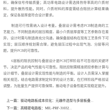
料，确保信号传输质量；高功率电路设计需选择热导率高的介质材
料，提升散热性能。同时，介质材料的厚度需结合阻抗计算结果确
定，保证各层厚度符合设计要求。
制造可行性需纳入设计考量。叠层设计需考虑PCB制造商的工
艺能力，不同制造商的层压精度、最小介质层厚度等工艺参数存在差
异，设计时需与制造商充分沟通，确保叠层结构在现有工艺条件下可
实现；层压顺序规划需合理，避免层压过程中出现气泡、分层等问
题，提升PCB的可靠性。
6层板的阻抗控制与叠层设计是PCB打样阶段不可忽视的关键环
节，决定产品的电气性能与可靠性。阻抗控制需精准把控参数计算与
设计细节，叠层设计需实现性能与制造的平衡。设计人员需深入掌握
相关规范，结合电路需求制定科学的设计方案，在打样阶段严格验证
调整，为批量生产提供可靠保障，推动电子设备性能实现稳定提升。
上一篇：
驱动电路板成本优化：元器件选型与多层板叠...
下一篇：
高精密电路板：MIL-PRF-31032...