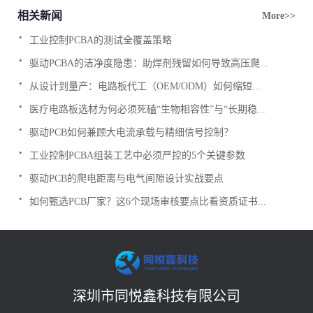
相关新闻
More>>
.
工业控制PCBA的测试全覆盖策略
.
驱动PCBA的洁净度隐患：助焊剂残留如何导致高压爬...
.
从设计到量产：电路板代工（OEM/ODM）如何缩短...
.
医疗电路板选材为何必须死磕“生物相容性”与“长期稳...
.
驱动PCB如何兼顾大电流承载与精细信号控制？
.
工业控制PCBA组装工艺中必须严控的5个关键参数
.
驱动PCB的爬电距离与电气间隙设计实战要点
.
如何甄选PCB厂家？这6个现场审核要点比看资质证书...
深圳市同悦鑫科技有限公司