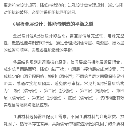
离需符合设计规范，降低串扰影响；过孔设计需合理规划，减少过孔
对阻抗的破坏，必要时采用阻抗匹配过孔。
6层板叠层设计：性能与制造的平衡之道
叠层设计是6层板设计的基础，需兼顾信号完整性、电源完整
性、散热性能与制造可行性，通过合理规划信号层、电源层、接地层
的位置与顺序，实现各性能指标的平衡。
叠层结构规划需遵循核心原则。信号层应与接地层紧密耦合，
减少信号回路面积，降低电磁干扰；电源层与接地层应成对设置，形
成稳定的电源分配网络，抑制电源噪声；不同信号层之间需保持足够
距离，或通过接地层隔离，避免信号串扰。常见的6层板叠层结构
为：顶层（信号层）、第二层（接地层）、第三层（电源层）、第四
层（信号层）、第五层（接地层）、底层（信号层），该结构能有效
实现信号隔离与阻抗控制。
介质材料选择需匹配设计需求。不同介质材料的介电常数、损
耗因子、热导率存在差异，高频信号传输应选择低损耗因子的介质材