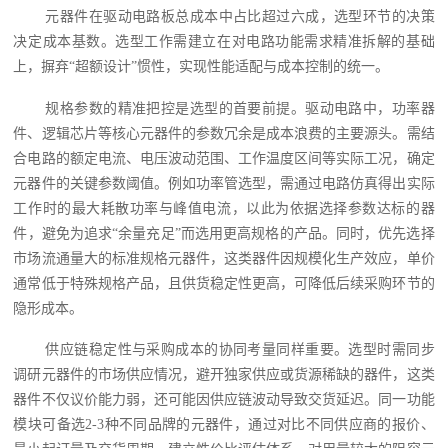
元器件在驱动电路板总成本中占比超过六成，选型环节的决策
决定成本基数。选型工作需建立在对电路功能需求精准拆解的基础
上，摒弃“超额设计”惯性，实现性能适配与成本控制的统一。
规格参数的精准把控是选型的首要前提。驱动电路中，功率器
件、逻辑芯片等核心元器件的参数冗余是成本浪费的主要源头。需结
合电路的额定电流、电压波动范围、工作温度区间等实际工况，确定
元器件的关键参数阈值。例如功率管选型，需通过电路仿真得出实际
工作时的最大耗散功率与峰值电流，以此为依据选择参数达标的器
件，避免为追求“余量充足”而选用更高规格的产品。同时，优先选择
市场流通量大的标准规格元器件，这类器件因规模化生产效应，单价
通常低于特殊规格产品，且供货稳定性更高，可降低后续采购环节的
隐形成本。
供应链稳定性与采购成本的协同考量同样重要。选型时需同步
调研元器件的市场供应情况，避开独家供应或货源稀缺的器件，这类
器件不仅议价能力弱，还可能因供应链波动导致交货延迟。同一功能
模块可备选2-3种不同品牌的元器件，通过对比不同供应商的报价、