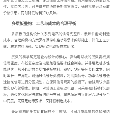
最小起订量及交货周期，建立性价比评估体系。对用量较大的阻容元
件、接口芯片等，可与供应商协商长期供货协议，通过批量采购获取
价格优惠，同时降低物料短缺风险。
多层板叠构：工艺与成本的合理平衡
多层板的叠构设计关系到电路的信号完整性、散热性能与制造
成本。合理的叠构方案需在满足电路功能需求的基础上，简化工艺步
骤、减少材料消耗，实现驱动电路板成本优化。
层数的科学确定是叠构设计的核心。驱动电路板的层数需根据
信号密度、布线复杂度及电磁兼容性要求综合判定。并非层数越多性
能越优，额外的层数会增加基板材料、覆铜、钻孔等环节的成本，同
时延长生产周期。可通过信号分类梳理，将高频信号、功率信号与低
速控制信号进行分区规划，在保障信号隔离的前提下，尝试用较少层
数实现布线需求。例如，对普通工业驱动电路，可采用4层板替代6层
板，通过优化顶层与底层的信号布局，将电源层与接地层合理分配至
中间层，既满足绝缘要求，又降低制造成本。
叠层结构的细节优化同样不可忽视。层间介质厚度的选择需结