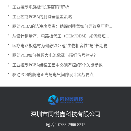
.
工业控制电路板“长寿密码”解析
.
工业控制PCBA的测试全覆盖策略
.
驱动PCBA的洁净度隐患：助焊剂残留如何导致高压爬...
.
从设计到量产：电路板代工（OEM/ODM）如何缩短...
.
医疗电路板选材为何必须死磕“生物相容性”与“长期稳...
.
驱动PCB如何兼顾大电流承载与精细信号控制？
.
工业控制PCBA组装工艺中必须严控的5个关键参数
.
驱动PCB的爬电距离与电气间隙设计实战要点
深圳市同悦鑫科技有限公司
电话：0755-2966 8212