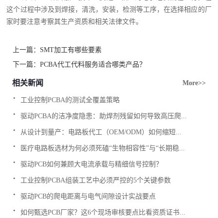
这个过程中涉及到焊接，清洗，安装，检测等工序，在选择相应的厂
家时要注意考察其生产资质和相关法律文件。
上一篇：
SMT加工有哪些要素
下一篇：
PCBA代工代料服务适合哪类产品？
相关新闻
More>>
.
工业控制PCBA的测试全覆盖策略
.
驱动PCBA的洁净度隐患：助焊剂残留如何导致高压爬...
.
从设计到量产：电路板代工（OEM/ODM）如何缩短...
.
医疗电路板选材为何必须死磕“生物相容性”与“长期稳...
.
驱动PCB如何兼顾大电流承载与精细信号控制？
.
工业控制PCBA组装工艺中必须严控的5个关键参数
.
驱动PCB的爬电距离与电气间隙设计实战要点
.
如何甄选PCB厂家？这6个现场审核要点比看资质证书...