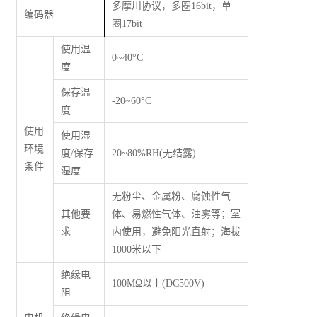
多摩川协议，多圈16bit，单
编码器
圈17bit
使用温
0~40°C
度
保存温
-20~60°C
度
使用
使用湿
环境
度/保存
20~80%RH(无结露)
条件
湿度
无粉尘、金属粉、腐蚀性气
其他要
体、易燃性气体、油雾等；室
求
内使用，避免阳光直射；海拔
1000米以下
绝缘电
100M
Ω
以上(DC500V)
阻