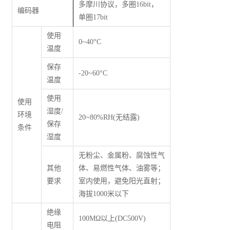
多摩川协议，多圈16bit，
编码器
单圈17bit
使用
0~40°C
温度
保存
-20~60°C
温度
使用
使用
湿度/
环境
20~80%RH(无结露)
保存
条件
湿度
无粉尘、金属粉、腐蚀性气
其他
体、易燃性气体、油雾等；
要求
室内使用，避免阳光直射；
海拔1000米以下
绝缘
100M
Ω
以上(DC500V)
电阻