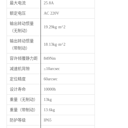
最大电流
25.8A
额定电压
AC 220V
输出转动惯量
19.29kg·m^2
（无制动）
输出转动惯量
18.13kg·m^2
（带制动）
容许倾覆静力距
849Nm
减速机背隙
≤
10arcsec
定位精度
60arcsec
设计寿命
10000h
重量（无制动）
13kg
重量（带制动）
13.6kg
防护等级
IP65