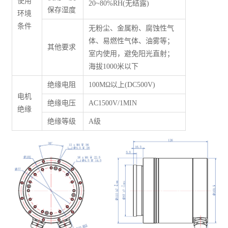
使用
20~80%RH(无结露)
保存湿度
环境
条件
无粉尘、金属粉、腐蚀性气
体、易燃性气体、油雾等；
其他要求
室内使用，避免阳光直射；
海拔1000米以下
绝缘电阻
100M
Ω
以上(DC500V)
电机
绝缘电压
AC1500V/1MIN
绝缘
绝缘等级
A级