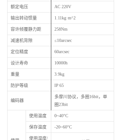
额定电压
AC 220V
输出转动惯量
1.11kg·m^2
容许倾覆静力距
258Nm
减速机背隙
≤
10arcsec
定位精度
60arcsec
设计寿命
10000h
重量
3.9kg
防护等级
IP 65
多摩川协议，多圈16bit，单
编码器
圈23bit
使用温度
0~40°C
保存温度
-20~60°C
使用湿度/