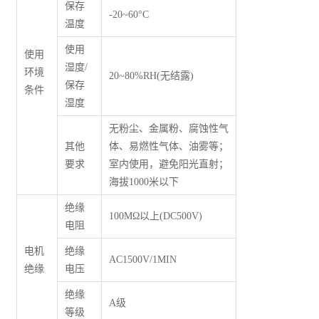
保存
-20~60°C
温度
使用
使用
湿度/
环境
20~80%RH(无结露)
保存
条件
湿度
无粉尘、金属粉、腐蚀性气
其他
体、易燃性气体、油雾等；
要求
室内使用，避免阳光直射；
海拔1000米以下
绝缘
100M
Ω
以上(DC500V)
电阻
电机
绝缘
AC1500V/1MIN
绝缘
电压
绝缘
A级
等级