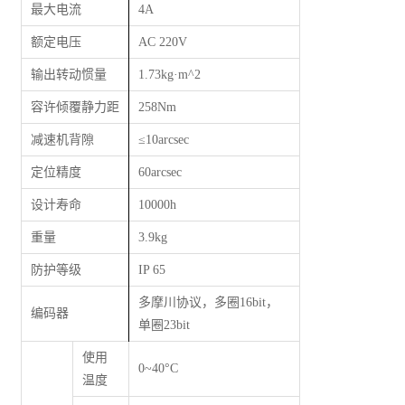
最大电流
4A
额定电压
AC 220V
输出转动惯量
1.73kg·m^2
容许倾覆静力距
258Nm
减速机背隙
≤
10arcsec
定位精度
60arcsec
设计寿命
10000h
重量
3.9kg
防护等级
IP 65
多摩川协议，多圈16bit，
编码器
单圈23bit
使用
0~40°C
温度